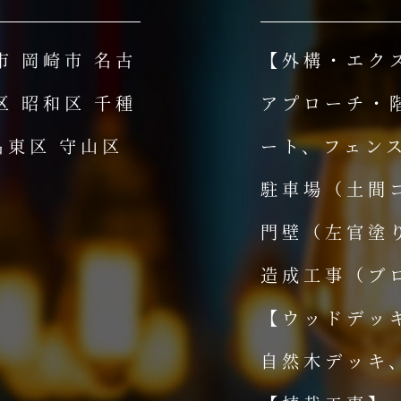
市 岡崎市 名古
【外構・エク
区 昭和区 千種
アプローチ・
名東区 守山区
ート、フェン
駐車場（土間
門壁（左官塗
造成工事（ブ
【ウッドデッ
自然木デッキ