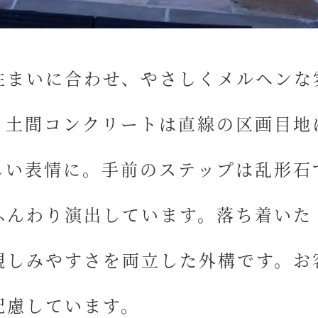
住まいに合わせ、
やさしくメルヘンな
。土間コンクリートは直線の区画目地
しい表情に。手前のステップは
乱形石
ふんわり演出しています。落ち着いた
親しみやすさ
を両立した外構です。お
配慮しています。