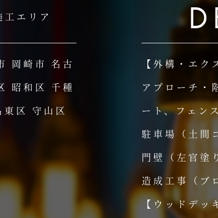
D
施工エリア
市 岡崎市 名古
【外構・エク
区 昭和区 千種
アプローチ・
名東区 守山区
ート、フェン
駐車場（土間
門壁（左官塗
造成工事（ブ
【ウッドデッ