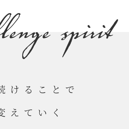
報
続けることで
変えていく