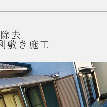
草除去
利敷き施工