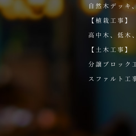
自然木デッキ
【植栽工事】
高中木、低木
【土木工事】
分譲ブロック
スファルト工