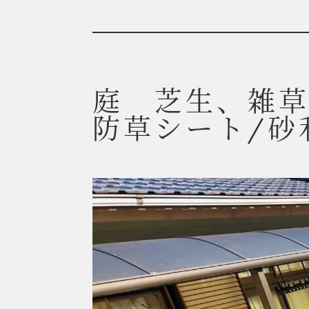
庭 芝生、雑
防草シート/砂