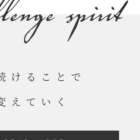
報
続けることで
変えていく