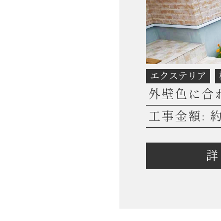
エクステリア
外壁色に合
工事金額: 