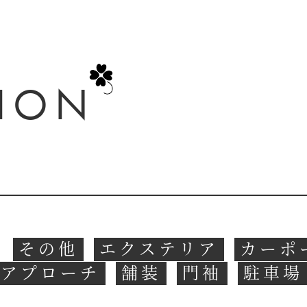
TION
その他
エクステリア
カーポ
関アプローチ
舗装
門袖
駐車場